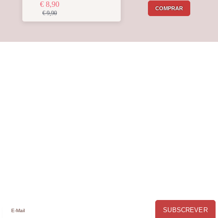
€ 8,90
COMPRAR
€ 9,90
Receba a nossa
Newsletter
Receba por email todas as novidades e
promoções na
Mimos com Arte
e
aproveite as oportunidades que temos
para lhe oferecer!
SUBSCREVER