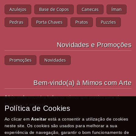
Azulejos
Base de Copos
Canecas
Íman
Pedras
Porta Chaves
Pratos
Puzzles
Novidades e Promoções
Promoções
Novidades
Bem-vindo(a) à Mimos com Arte
A loja onde encontra todos os mimos que precisa para si,
familiares e amigos!
Política de Cookies
Ao clicar em
Aceitar
está a consentir a utilização de cookies
Partilhe com os seus amigos!
neste site. Os cookies são usados para melhorar a sua
experiência de navegação, garantir o bom funcionamento de