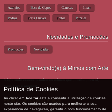
Azulejos
Base de Copos
Canecas
Íman
Pedras
Porta Chaves
Pratos
Puzzles
Novidades e Promoções
Promoções
Novidades
Bem-vindo(a) à Mimos com Arte
A loja onde encontra todos os mimos que precisa para si,
familiares e amigos!
Política de Cookies
Ao clicar em
Aceitar
está a consentir a utilização de cookies
Partilhe com os seus amigos!
neste site. Os cookies são usados para melhorar a sua
experiência de navegação, garantir o bom funcionamento de