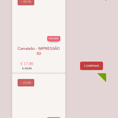
− 10.1%
PROMO
Camaleão - IMPRESSÃO
3D
€ 17,90
COMPRAR
€ 19,90
− 13.4%