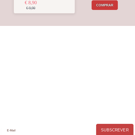
€ 8,90
COMPRAR
€ 9,90
Receba a nossa
Newsletter
Receba por email todas as novidades e
promoções na
Mimos com Arte
e
aproveite as oportunidades que temos
para lhe oferecer!
SUBSCREVER