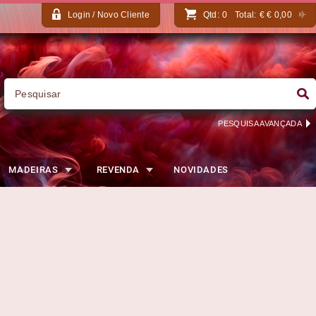
Login / Novo Cliente
Qtd:
0
Total:
€
€ 0,00
PESQUISA AVANÇADA
MADEIRAS
REVENDA
NOVIDADES