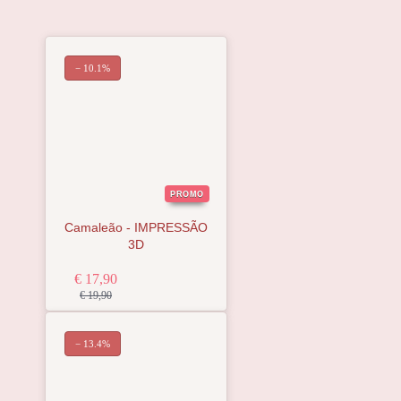
− 10.1%
PROMO
Camaleão - IMPRESSÃO
3D
€ 17,90
€ 19,90
− 13.4%