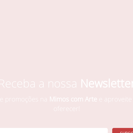
Receba a nossa
Newslette
s e promoções na
Mimos com Arte
e aproveite
oferecer!