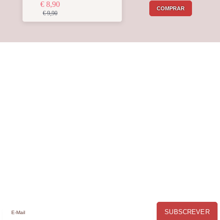
€ 8,90
COMPRAR
€ 9,90
Receba a nossa
Newsletter
Receba por email todas as novidades e
promoções na
Mimos com Arte
e
aproveite as oportunidades que temos
para lhe oferecer!
SUBSCREVER