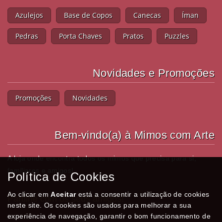
Azulejos
Base de Copos
Canecas
Íman
Pedras
Porta Chaves
Pratos
Puzzles
Novidades e Promoções
Promoções
Novidades
Bem-vindo(a) à Mimos com Arte
A loja onde encontra todos os mimos que precisa para si,
familiares e amigos!
Política de Cookies
Ao clicar em
Aceitar
está a consentir a utilização de cookies
Partilhe com os seus amigos!
neste site. Os cookies são usados para melhorar a sua
experiência de navegação, garantir o bom funcionamento de