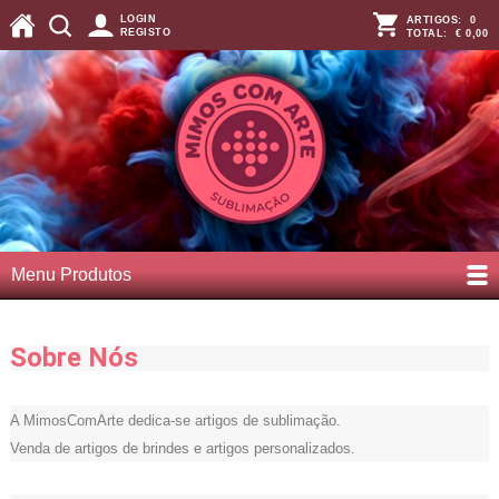
LOGIN
ARTIGOS:
0
REGISTO
TOTAL:
€ 0,00
Menu Produtos
Sobre Nós
A MimosComArte dedica-se artigos de sublimação.
Venda de artigos de brindes e artigos personalizados.