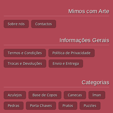
Mimos com Arte
Sobre nós
Contactos
Informações Gerais
Termos e Condições
Política de Privacidade
Trocas e Devoluções
Envio e Entrega
Categorias
Azulejos
Base de Copos
Canecas
Íman
Pedras
Porta Chaves
Pratos
Puzzles