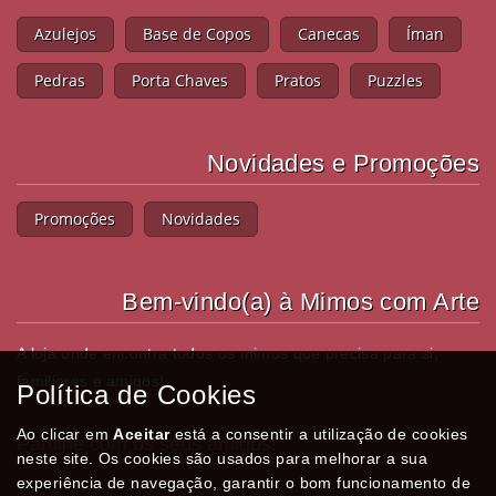
Azulejos
Base de Copos
Canecas
Íman
Pedras
Porta Chaves
Pratos
Puzzles
Novidades e Promoções
Promoções
Novidades
Bem-vindo(a) à Mimos com Arte
A loja onde encontra todos os mimos que precisa para si,
familiares e amigos!
Política de Cookies
Ao clicar em
Aceitar
está a consentir a utilização de cookies
Partilhe com os seus amigos!
neste site. Os cookies são usados para melhorar a sua
experiência de navegação, garantir o bom funcionamento de