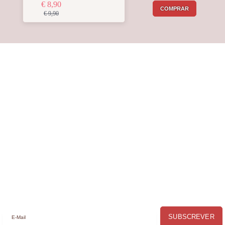
€ 8,90
COMPRAR
€ 9,90
Receba a nossa
Newsletter
Receba por email todas as novidades e
promoções na
Mimos com Arte
e
aproveite as oportunidades que temos
para lhe oferecer!
SUBSCREVER