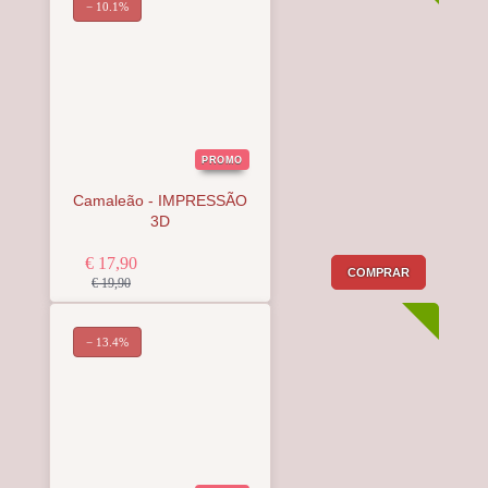
− 10.1%
PROMO
Camaleão - IMPRESSÃO
3D
€ 17,90
COMPRAR
€ 19,90
− 13.4%