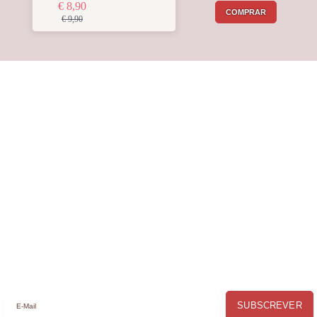
€ 8,90
COMPRAR
€ 9,90
Receba a nossa
Newsletter
Receba por email todas as novidades e
promoções na
Mimos com Arte
e
aproveite as oportunidades que temos
para lhe oferecer!
SUBSCREVER