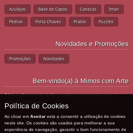
Azulejos
Base de Copos
Canecas
Íman
Pedras
Porta Chaves
Pratos
Puzzles
Novidades e Promoções
Promoções
Novidades
Bem-vindo(a) à Mimos com Arte
A loja onde encontra todos os mimos que precisa para si,
familiares e amigos!
Política de Cookies
Ao clicar em
Aceitar
está a consentir a utilização de cookies
Partilhe com os seus amigos!
neste site. Os cookies são usados para melhorar a sua
experiência de navegação, garantir o bom funcionamento de