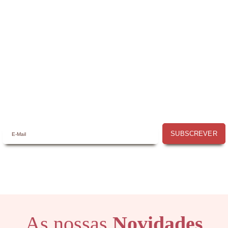
Receba a nossa
Newsletter
Receba por email todas as novidades e
promoções na
Mimos com Arte
e aproveite as
oportunidades que temos para lhe oferecer!
SUBSCREVER
As nossas
Novidades