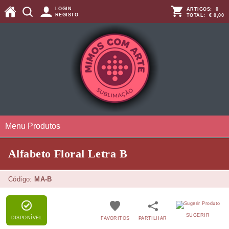
LOGIN
ARTIGOS:
0
REGISTO
TOTAL:
€ 0,00
Menu Produtos
Alfabeto Floral Letra B
Código:
MA-B
SUGERIR
DISPONÍVEL
FAVORITOS
PARTILHAR