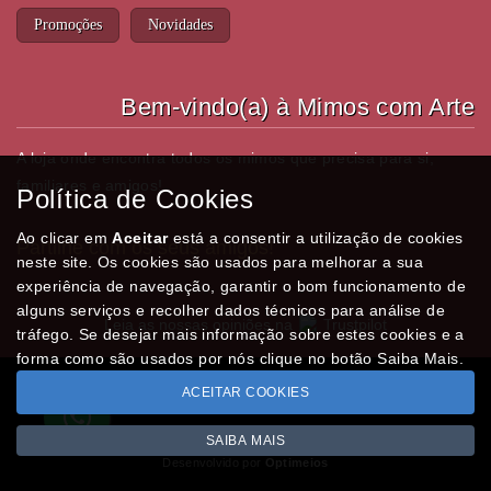
Promoções
Novidades
Bem-vindo(a) à Mimos com Arte
A loja onde encontra todos os mimos que precisa para si,
familiares e amigos!
Política de Cookies
Ao clicar em
Aceitar
está a consentir a utilização de cookies
Partilhe com os seus amigos!
neste site. Os cookies são usados para melhorar a sua
experiência de navegação, garantir o bom funcionamento de
alguns serviços e recolher dados técnicos para análise de
Leia as nossas opiniões na
Trustpilot
tráfego. Se desejar mais informação sobre estes cookies e a
forma como são usados por nós clique no botão Saiba Mais.
ACEITAR COOKIES
Todos os valores incluem IVA à taxa em vigor
Copyright © MIMOSCOMARTE.pt 2026
SAIBA MAIS
Desenvolvido por
Optimeios