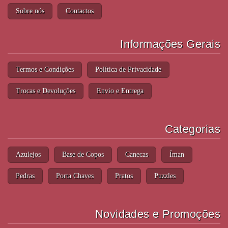
Sobre nós
Contactos
Informações Gerais
Termos e Condições
Política de Privacidade
Trocas e Devoluções
Envio e Entrega
Categorias
Azulejos
Base de Copos
Canecas
Íman
Pedras
Porta Chaves
Pratos
Puzzles
Novidades e Promoções