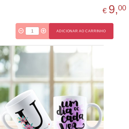
9,
00
€
ADICIONAR AO CARRINHO