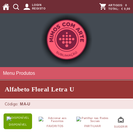
LOGIN
ARTIGOS:
0
REGISTO
TOTAL:
€ 0,00
Menu Produtos
Alfabeto Floral Letra U
Código:
MA-U
DISPONÍVEL
FAVORITOS
PARTILHAR
SUGERIR