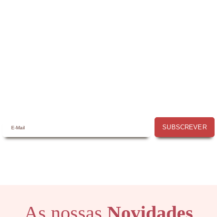
Receba a nossa
Newsletter
Receba por email todas as novidades e
promoções na
Mimos com Arte
e aproveite as
oportunidades que temos para lhe oferecer!
SUBSCREVER
As nossas
Novidades