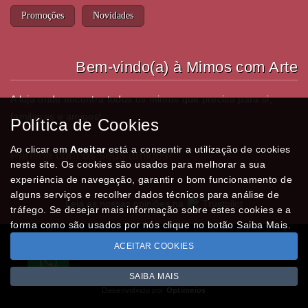
Promoções
Novidades
Bem-vindo(a) à Mimos com Arte
A loja onde encontra todos os mimos que precisa para si,
familiares e amigos!
Política de Cookies
Ao clicar em
Aceitar
está a consentir a utilização de cookies
Partilhe com os seus amigos!
neste site. Os cookies são usados para melhorar a sua
experiência de navegação, garantir o bom funcionamento de
alguns serviços e recolher dados técnicos para análise de
Leia as nossas opiniões na
Trustpilot
tráfego. Se desejar mais informação sobre estes cookies e a
forma como são usados por nós clique no botão Saiba Mais.
ACEITAR COOKIES
Todos os valores incluem IVA à taxa em vigor
Copyright © MIMOSCOMARTE.pt 2026
SAIBA MAIS
Desenvolvido por
Optimeios