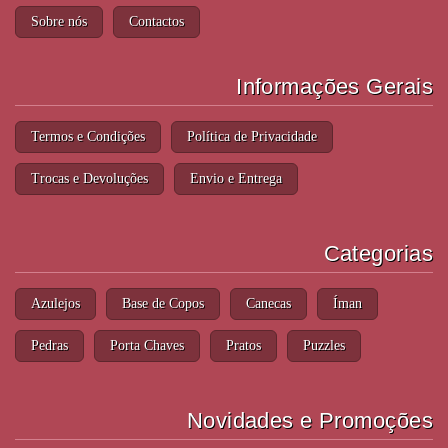
Sobre nós
Contactos
Informações Gerais
Termos e Condições
Política de Privacidade
Trocas e Devoluções
Envio e Entrega
Categorias
Azulejos
Base de Copos
Canecas
Íman
Pedras
Porta Chaves
Pratos
Puzzles
Novidades e Promoções