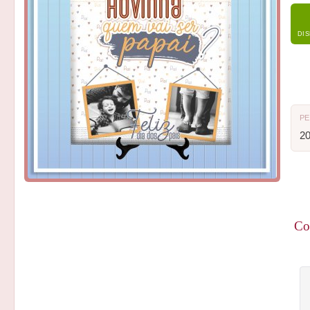
DI
P
2
Co