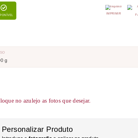
IMPRIMIR
F
SPONÍVEL
ESO
00 g
loque no azulejo as fotos que desejar.