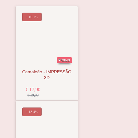
− 10.1%
PROMO
Camaleão - IMPRESSÃO
3D
€ 17,90
€ 19,90
− 13.4%