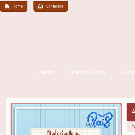
Home
Contactos
MIMOS
PERSONALIZADOS
CANE
A
C