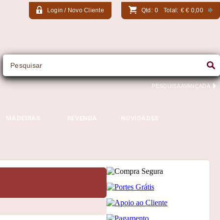
Login / Novo Cliente
Qtd:
0
Total:
€
€ 0,00
PESQUISA AVANÇADA
MADEIRAS
REVENDA
NOVIDADES