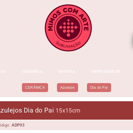
CAS
CERÂMICA
ESCRITA
IMPRESSÃO 3D
CERÂMICA
Azulejos
Dia do Pai
zulejos Dia do Pai
15x15cm
ódigo:
ADP03