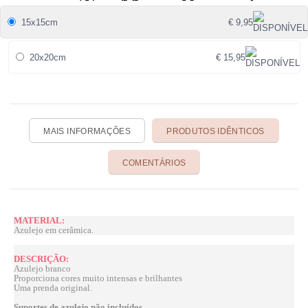
15x15cm
€ 9,95
20x20cm
€ 15,95
MAIS INFORMAÇÕES
PRODUTOS IDÊNTICOS
COMENTÁRIOS
MATERIAL:
Azulejo em cerâmica.
DESCRIÇÃO:
Azulejo branco
Proporciona cores muito intensas e brilhantes
Uma prenda original.
Suportes de azulejo não incluídos