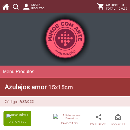
LOGIN
ARTIGOS:
0
REGISTO
TOTAL:
€ 0,00
Menu Produtos
Azulejos amor
15x15cm
Código:
AZN022
DISPONÍVEL
FAVORITOS
PARTILHAR
SUGERIR