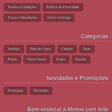
Termos e Condições
Política de Privacidade
Trocas e Devoluções
Envio e Entrega
Categorias
Azulejos
Base de Copos
Canecas
Íman
Pedras
Porta Chaves
Pratos
Puzzles
Novidades e Promoções
Promoções
Novidades
Bem-vindo(a) à Mimos com Arte