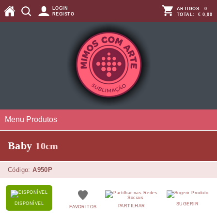
LOGIN
ARTIGOS:
0
REGISTO
TOTAL:
€ 0,00
Menu Produtos
Baby
10cm
Código:
A950P
DISPONÍVEL
SUGERIR
PARTILHAR
FAVORITOS