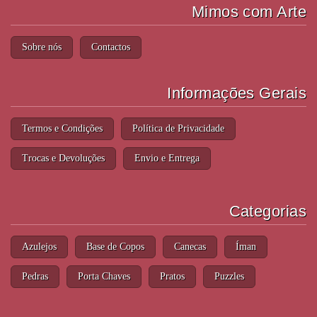
Mimos com Arte
Sobre nós
Contactos
Informações Gerais
Termos e Condições
Política de Privacidade
Trocas e Devoluções
Envio e Entrega
Categorias
Azulejos
Base de Copos
Canecas
Íman
Pedras
Porta Chaves
Pratos
Puzzles