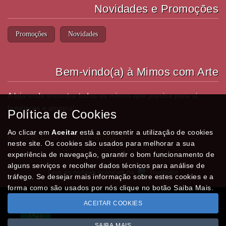
Novidades e Promoções
Promoções
Novidades
Bem-vindo(a) à Mimos com Arte
A loja onde encontra todos os mimos que precisa para si,
familiares e amigos!
Política de Cookies
Ao clicar em
Aceitar
está a consentir a utilização de cookies
Partilhe com os seus amigos!
neste site. Os cookies são usados para melhorar a sua
experiência de navegação, garantir o bom funcionamento de
alguns serviços e recolher dados técnicos para análise de
Leia as nossas opiniões na
Trustpilot
tráfego. Se desejar mais informação sobre estes cookies e a
forma como são usados por nós clique no botão Saiba Mais.
ACEITAR COOKIES
Todos os valores incluem IVA à taxa em vigor
Copyright © MIMOSCOMARTE.pt 2026
SAIBA MAIS