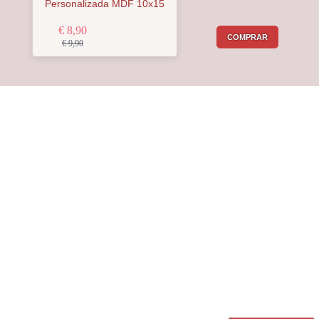
Personalizada MDF 10x15
€ 8,90
COMPRAR
€ 9,90
Receba a nossa
Newsletter
Receba por email todas as novidades e
promoções na
Mimos com Arte
e
aproveite as oportunidades que temos
para lhe oferecer!