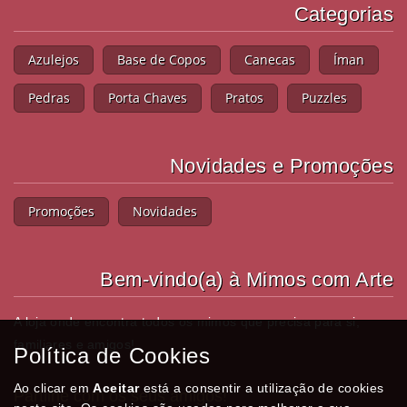
Categorias
Azulejos
Base de Copos
Canecas
Íman
Pedras
Porta Chaves
Pratos
Puzzles
Novidades e Promoções
Promoções
Novidades
Bem-vindo(a) à Mimos com Arte
A loja onde encontra todos os mimos que precisa para si,
familiares e amigos!
Política de Cookies
Ao clicar em
Aceitar
está a consentir a utilização de cookies
Partilhe com os seus amigos!