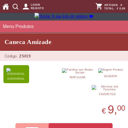
LOGIN
ARTIGOS:
0
REGISTO
TOTAL:
€ 0,00
Menu Produtos
Caneca Amizade
Código:
ZS019
SUGERIR
PARTILHAR
DISPONÍVEL
FAVORITOS
9,
00
€