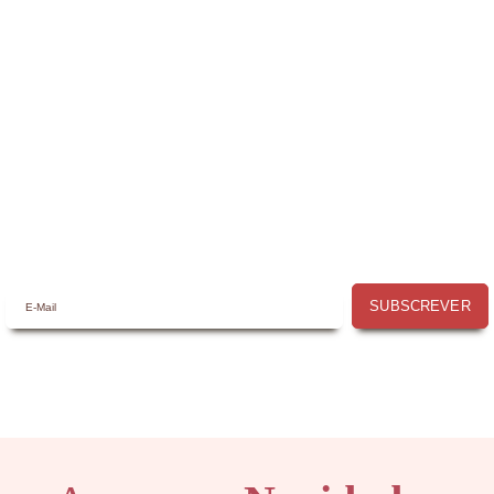
Receba a nossa
Newsletter
Receba por email todas as novidades e
promoções na
Mimos com Arte
e aproveite as
oportunidades que temos para lhe oferecer!
SUBSCREVER