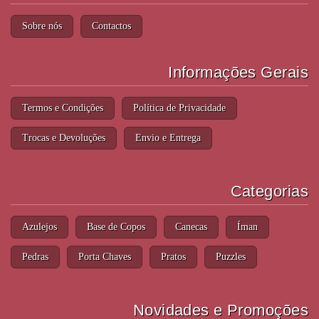
Sobre nós
Contactos
Informações Gerais
Termos e Condições
Política de Privacidade
Trocas e Devoluções
Envio e Entrega
Categorias
Azulejos
Base de Copos
Canecas
Íman
Pedras
Porta Chaves
Pratos
Puzzles
Novidades e Promoções