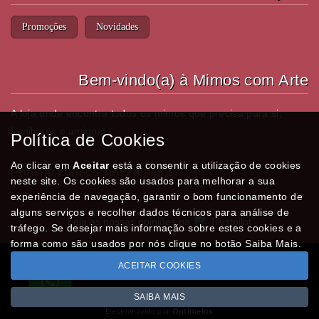
Promoções
Novidades
Bem-vindo(a) à Mimos com Arte
A loja onde encontra todos os mimos que precisa para si,
familiares e amigos!
Política de Cookies
Ao clicar em
Aceitar
está a consentir a utilização de cookies
Partilhe com os seus amigos!
neste site. Os cookies são usados para melhorar a sua
experiência de navegação, garantir o bom funcionamento de
alguns serviços e recolher dados técnicos para análise de
Leia as nossas opiniões na
Trustpilot
tráfego. Se desejar mais informação sobre estes cookies e a
forma como são usados por nós clique no botão Saiba Mais.
ACEITAR COOKIES
Todos os valores incluem IVA à taxa em vigor
Copyright © MIMOSCOMARTE.pt 2026
SAIBA MAIS
Desenvolvido por
Optimeios