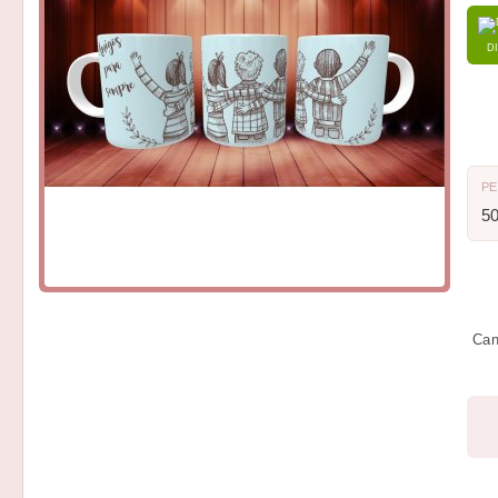
D
P
5
Can