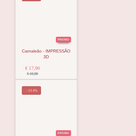
PROMO
Camaleão - IMPRESSÃO
3D
€ 17,90
€ 19,90
− 13.4%
PROMO