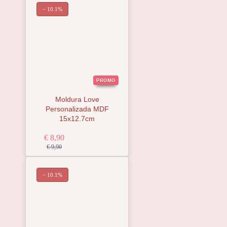
− 10.1%
PROMO
Moldura Love
Personalizada MDF
15x12.7cm
€ 8,90
€ 9,90
− 10.1%