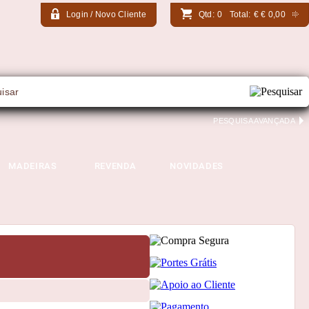
Login / Novo Cliente
Qtd:
0
Total:
€
€ 0,00
PESQUISA AVANÇADA
MADEIRAS
REVENDA
NOVIDADES