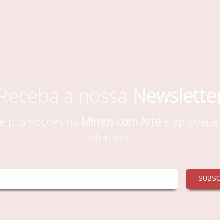
Receba a nossa
Newslette
s e promoções na
Mimos com Arte
e aproveite
oferecer!
SUBS