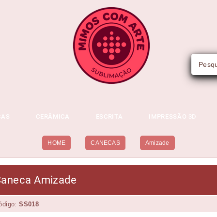
CAS
CERÂMICA
ESCRITA
IMPRESSÃO 3D
HOME
CANECAS
Amizade
Caneca Amizade
ódigo:
SS018