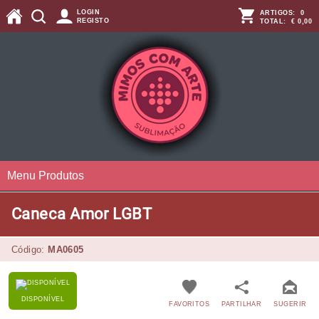
LOGIN
ARTIGOS:
0
REGISTO
TOTAL:
€ 0,00
Menu Produtos
Caneca Amor LGBT
Código:
MA0605
DISPONÍVEL
FAVORITOS
PARTILHAR
SUGERIR