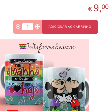
9,
00
€
ADICIONAR AO CARRINHO