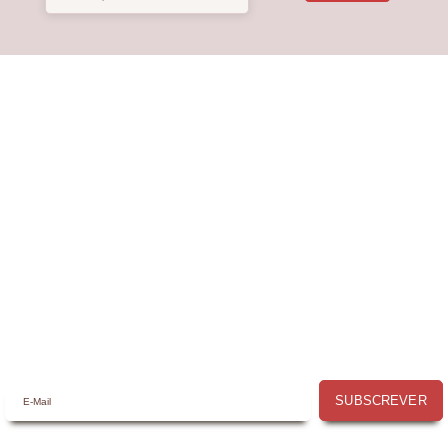
Receba a nossa
Newsletter
Receba por email todas as novidades e
promoções na
Mimos com Arte
e
aproveite as oportunidades que temos
para lhe oferecer!
SUBSCREVER