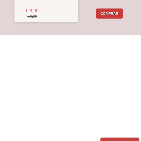
€ 8,90
COMPRAR
€ 9,90
Receba a nossa
Newsletter
Receba por email todas as novidades e
promoções na
Mimos com Arte
e
aproveite as oportunidades que temos
para lhe oferecer!