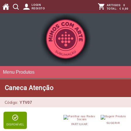
LOGIN
ARTIGOS:
0
REGISTO
TOTAL:
€ 0,00
Menu Produtos
Caneca Atenção
Código:
YTV07
SUGERIR
PARTILHAR
DISPONÍVEL