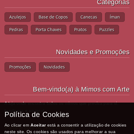
Categorias
Azulejos
Base de Copos
Canecas
Íman
Pedras
Porta Chaves
Pratos
Puzzles
Novidades e Promoções
Promoções
Novidades
Bem-vindo(a) à Mimos com Arte
A loja onde encontra todos os mimos que precisa para si,
familiares e amigos!
Política de Cookies
Ao clicar em
Aceitar
está a consentir a utilização de cookies
Partilhe com os seus amigos!
neste site. Os cookies são usados para melhorar a sua