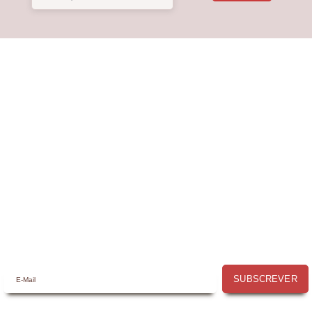
Receba a nossa
Newsletter
Receba por email todas as novidades e
promoções na
Mimos com Arte
e
aproveite as oportunidades que temos
para lhe oferecer!
SUBSCREVER