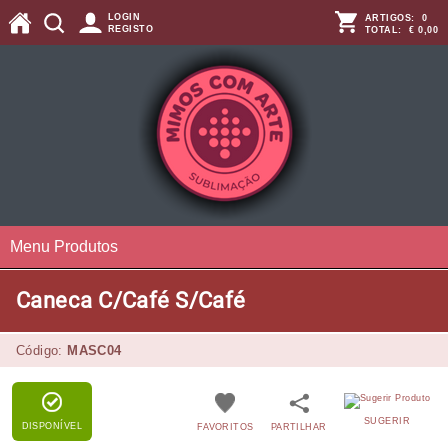
LOGIN
ARTIGOS:
0
REGISTO
TOTAL:
€ 0,00
Menu Produtos
Caneca C/Café S/Café
Código:
MASC04
SUGERIR
DISPONÍVEL
FAVORITOS
PARTILHAR