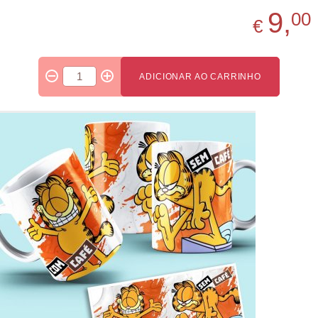
9,
00
€
ADICIONAR AO CARRINHO