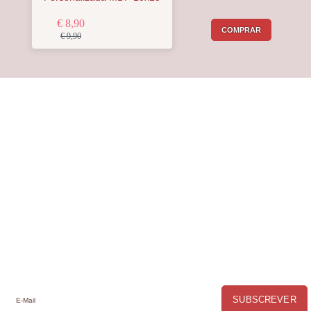
€ 8,90
COMPRAR
€ 9,90
Receba a nossa
Newsletter
Receba por email todas as novidades e
promoções na
Mimos com Arte
e aproveite as
oportunidades que temos para lhe oferecer!
SUBSCREVER