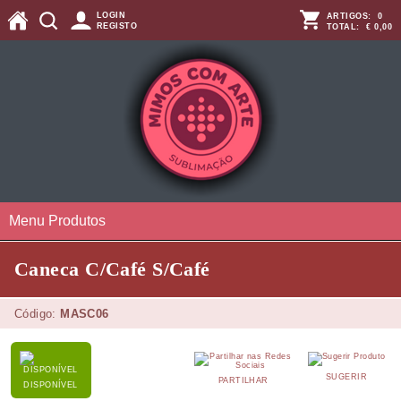
LOGIN
ARTIGOS:
0
REGISTO
TOTAL:
€ 0,00
Menu Produtos
Caneca C/Café S/Café
Código:
MASC06
SUGERIR
PARTILHAR
DISPONÍVEL