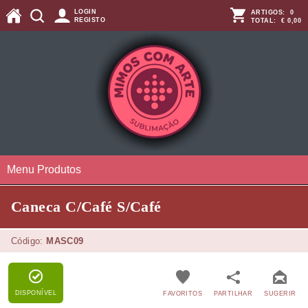
LOGIN
ARTIGOS:
0
REGISTO
TOTAL:
€ 0,00
Menu Produtos
Caneca C/Café S/Café
Código:
MASC09
DISPONÍVEL
FAVORITOS
PARTILHAR
SUGERIR