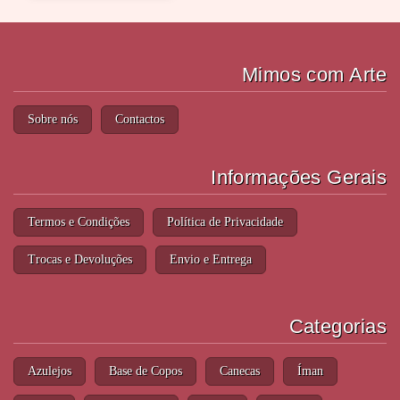
Mimos com Arte
Sobre nós
Contactos
Informações Gerais
Termos e Condições
Política de Privacidade
Trocas e Devoluções
Envio e Entrega
Categorias
Azulejos
Base de Copos
Canecas
Íman