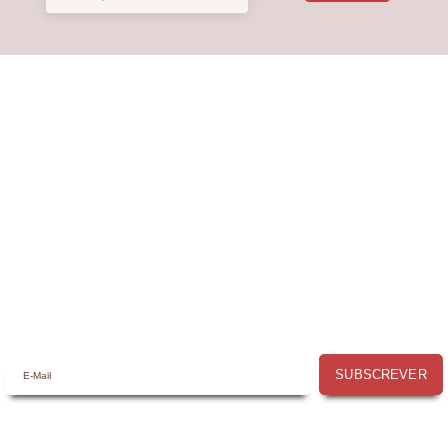
Receba a nossa
Newsletter
Receba por email todas as novidades e
promoções na
Mimos com Arte
e aproveite as
oportunidades que temos para lhe oferecer!
SUBSCREVER