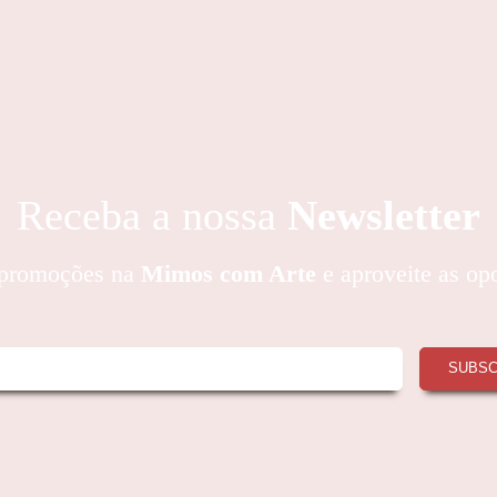
Receba a nossa
Newsletter
e promoções na
Mimos com Arte
e aproveite as op
SUBS