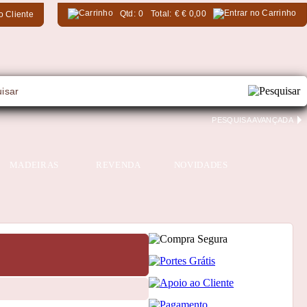
Qtd:
0
Total:
€
€ 0,00
o Cliente
PESQUISA AVANÇADA
MADEIRAS
REVENDA
NOVIDADES