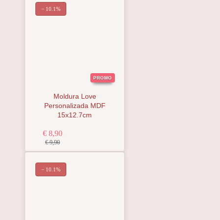
− 10.1%
PROMO
Moldura Love
Personalizada MDF
15x12.7cm
€ 8,90
€ 9,90
− 10.1%