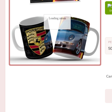
D
Loading zoom
P
5
Can