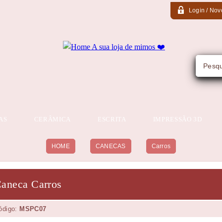
Login / Nov
AS
CERÂMICA
ESCRITA
IMPRESSÃO 3D
HOME
CANECAS
Carros
aneca Carros
ódigo:
MSPC07