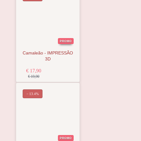
PROMO
Camaleão - IMPRESSÃO
3D
€ 17,90
€ 19,90
− 13.4%
PROMO