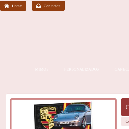
Home
Contactos
MIMOS
PERSONALIZADOS
CANEC
C
C