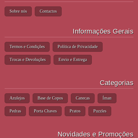
Sobre nós
Contactos
Informações Gerais
Termos e Condições
Política de Privacidade
Trocas e Devoluções
Envio e Entrega
Categorias
Azulejos
Base de Copos
Canecas
Íman
Pedras
Porta Chaves
Pratos
Puzzles
Novidades e Promoções