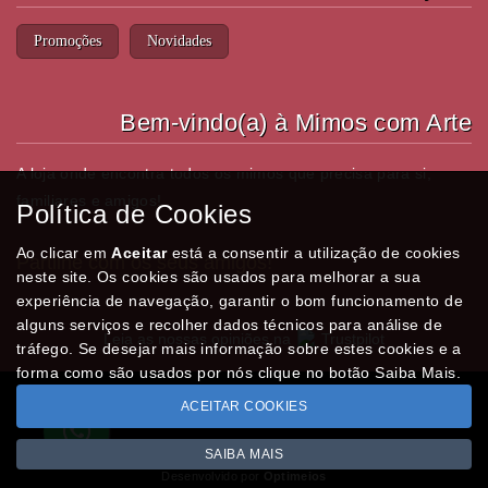
Promoções
Novidades
Bem-vindo(a) à Mimos com Arte
A loja onde encontra todos os mimos que precisa para si,
familiares e amigos!
Política de Cookies
Ao clicar em
Aceitar
está a consentir a utilização de cookies
Partilhe com os seus amigos!
neste site. Os cookies são usados para melhorar a sua
experiência de navegação, garantir o bom funcionamento de
alguns serviços e recolher dados técnicos para análise de
Leia as nossas opiniões na
Trustpilot
tráfego. Se desejar mais informação sobre estes cookies e a
forma como são usados por nós clique no botão Saiba Mais.
ACEITAR COOKIES
Todos os valores incluem IVA à taxa em vigor
Copyright © MIMOSCOMARTE.pt 2026
SAIBA MAIS
Desenvolvido por
Optimeios