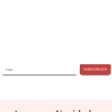
Receba a nossa
Newsletter
Receba por email todas as novidades e
promoções na
Mimos com Arte
e aproveite as
oportunidades que temos para lhe oferecer!
SUBSCREVER