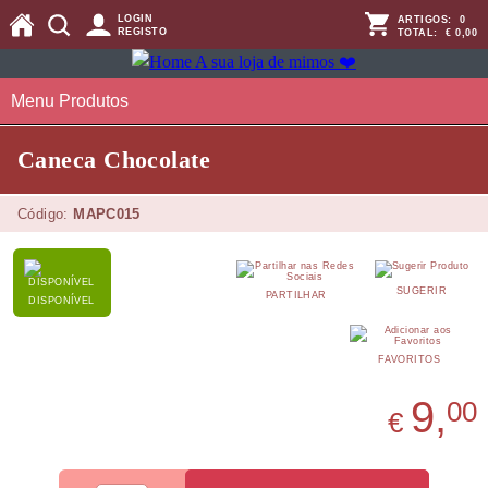
LOGIN
ARTIGOS:
0
REGISTO
TOTAL:
€ 0,00
Menu Produtos
Caneca Chocolate
Código:
MAPC015
SUGERIR
PARTILHAR
DISPONÍVEL
FAVORITOS
9,
00
€