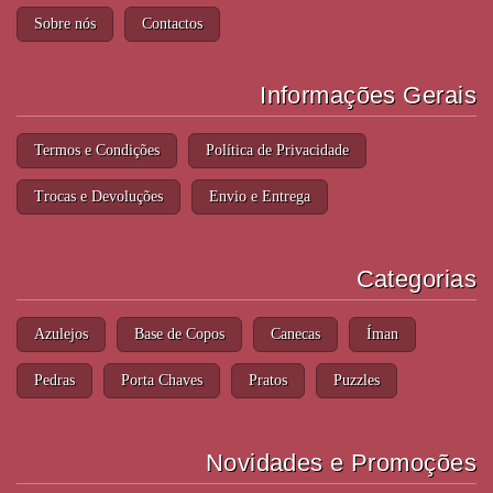
Sobre nós
Contactos
Informações Gerais
Termos e Condições
Política de Privacidade
Trocas e Devoluções
Envio e Entrega
Categorias
Azulejos
Base de Copos
Canecas
Íman
Pedras
Porta Chaves
Pratos
Puzzles
Novidades e Promoções