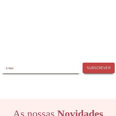
Receba a nossa
Newsletter
Receba por email todas as novidades e
promoções na
Mimos com Arte
e aproveite as
oportunidades que temos para lhe oferecer!
SUBSCREVER
As nossas
Novidades