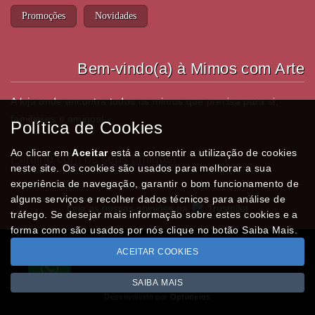
Promoções
Novidades
Bem-vindo(a) à Mimos com Arte
A loja onde encontra todos os mimos que precisa para si,
familiares e amigos!
Política de Cookies
Ao clicar em
Aceitar
está a consentir a utilização de cookies
Partilhe com os seus amigos!
neste site. Os cookies são usados para melhorar a sua
experiência de navegação, garantir o bom funcionamento de
alguns serviços e recolher dados técnicos para análise de
Leia as nossas opiniões na
Trustpilot
tráfego. Se desejar mais informação sobre estes cookies e a
forma como são usados por nós clique no botão Saiba Mais.
ACEITAR COOKIES
Todos os valores incluem IVA à taxa em vigor
Copyright © MIMOSCOMARTE.pt 2026
SAIBA MAIS
Desenvolvido por
Optimeios