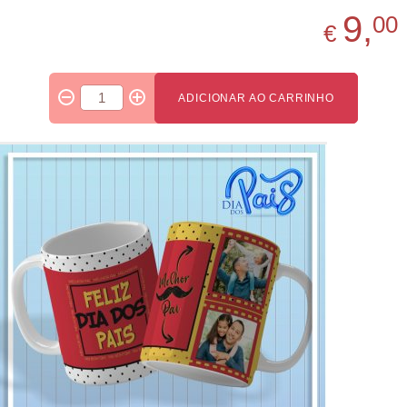
9,
00
€
ADICIONAR AO CARRINHO