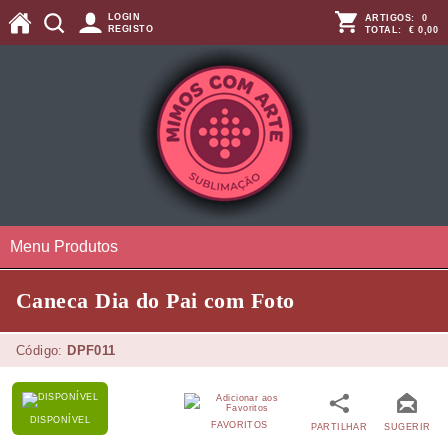
LOGIN
ARTIGOS:
0
REGISTO
TOTAL:
€ 0,00
Menu Produtos
Caneca Dia do Pai com Foto
Código:
DPF011
DISPONÍVEL
FAVORITOS
PARTILHAR
SUGERIR