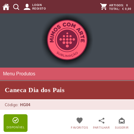
LOGIN
ARTIGOS:
0
REGISTO
TOTAL:
€ 0,00
Menu Produtos
Caneca Dia dos Pais
Código:
HG04
DISPONÍVEL
FAVORITOS
PARTILHAR
SUGERIR