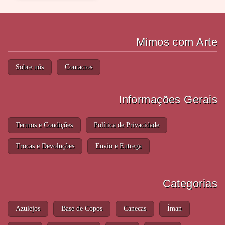
Mimos com Arte
Sobre nós
Contactos
Informações Gerais
Termos e Condições
Política de Privacidade
Trocas e Devoluções
Envio e Entrega
Categorias
Azulejos
Base de Copos
Canecas
Íman