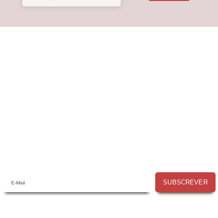
Receba a nossa
Newsletter
Receba por email todas as novidades e
promoções na
Mimos com Arte
e aproveite as
oportunidades que temos para lhe oferecer!
SUBSCREVER