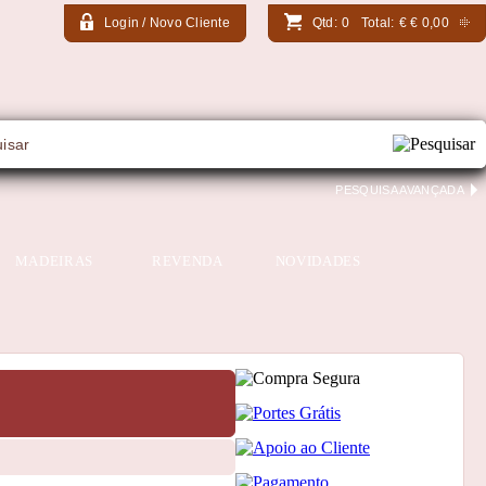
Login / Novo Cliente
Qtd:
0
Total:
€
€ 0,00
PESQUISA AVANÇADA
MADEIRAS
REVENDA
NOVIDADES