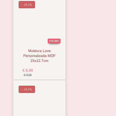
− 10.1%
PROMO
Moldura Love
Personalizada MDF
15x12.7cm
€ 8,90
€ 9,90
− 10.1%