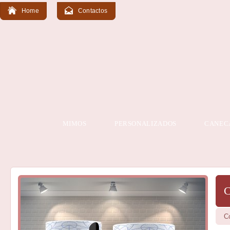
Home
Contactos
MIMOS
PERSONALIZADOS
CANEC
C
C