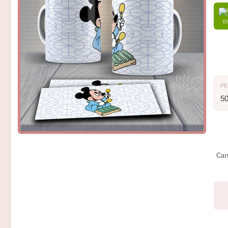
D
P
5
Can