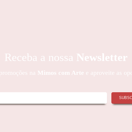
Receba a nossa
Newsletter
e promoções na
Mimos com Arte
e aproveite as op
SUBS