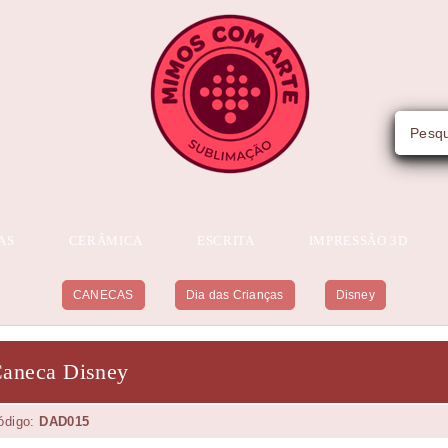
AS
CERÂMICA
ESCRITA
IMPRESSÃO 3D
CANECAS
Dia das Crianças
Disney
aneca Disney
ódigo:
DAD015