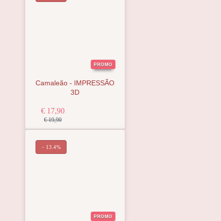
PROMO
Camaleão - IMPRESSÃO
3D
€ 17,90
€ 19,90
− 13.4%
PROMO