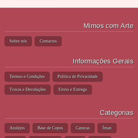
Mimos com Arte
Sobre nós
Contactos
Informações Gerais
Termos e Condições
Política de Privacidade
Trocas e Devoluções
Envio e Entrega
Categorias
Azulejos
Base de Copos
Canecas
Íman