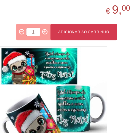
9,
00
€
ADICIONAR AO CARRINHO