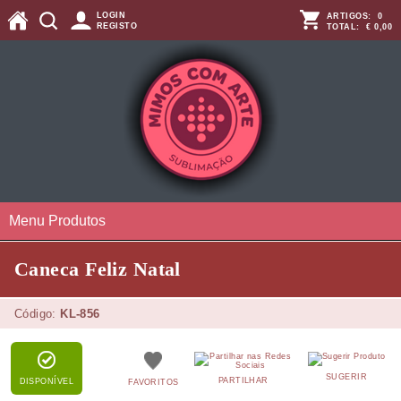
LOGIN
ARTIGOS:
0
REGISTO
TOTAL:
€ 0,00
Menu Produtos
Caneca Feliz Natal
Código:
KL-856
SUGERIR
PARTILHAR
DISPONÍVEL
FAVORITOS