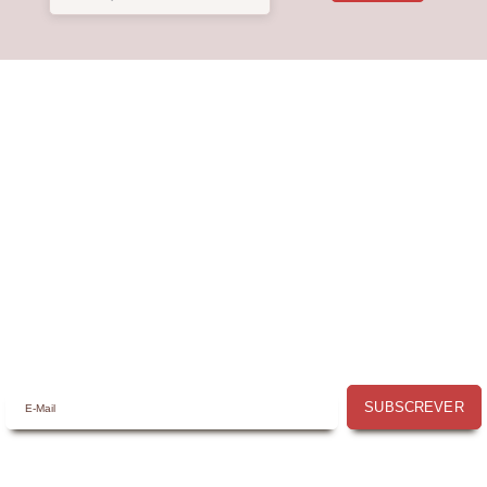
Receba a nossa
Newsletter
Receba por email todas as novidades e
promoções na
Mimos com Arte
e aproveite as
oportunidades que temos para lhe oferecer!
SUBSCREVER