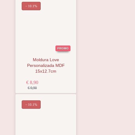
− 10.1%
PROMO
Moldura Love
Personalizada MDF
15x12.7cm
€ 8,90
€ 9,90
− 10.1%