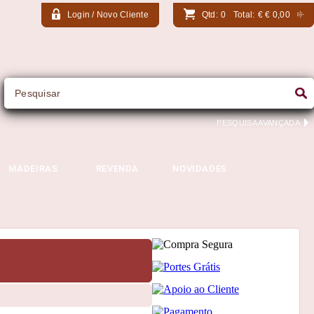
Login / Novo Cliente
Qtd:
0
Total:
€
€ 0,00
PESQUISA AVANÇADA
MADEIRAS
REVENDA
NOVIDADES