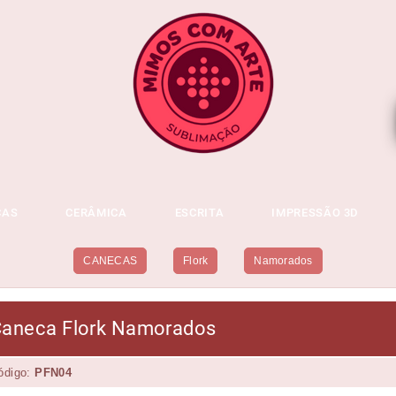
CAS
CERÂMICA
ESCRITA
IMPRESSÃO 3D
CANECAS
Flork
Namorados
aneca Flork Namorados
ódigo:
PFN04