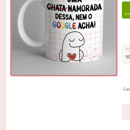
DI
P
5
Can