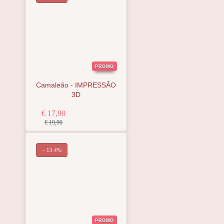
PROMO
Camaleão - IMPRESSÃO
3D
€ 17,90
€ 19,90
− 13.4%
PROMO