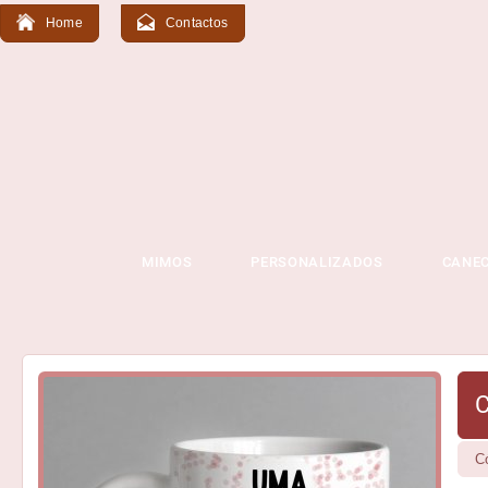
Home
Contactos
MIMOS
PERSONALIZADOS
CANE
C
C