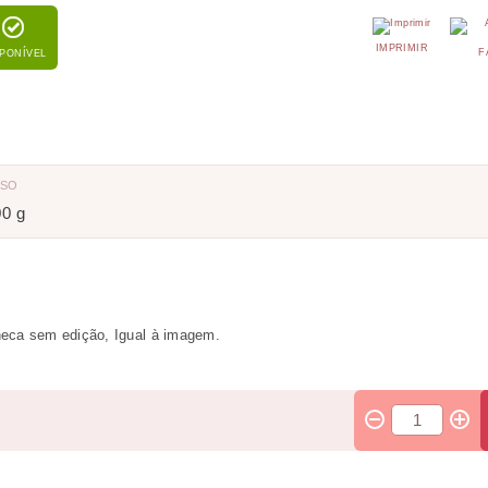
IMPRIMIR
F
SPONÍVEL
ESO
00 g
eca sem edição, Igual à imagem.