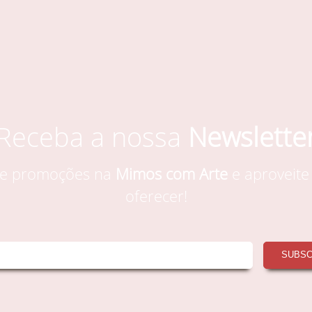
Receba a nossa
Newslette
s e promoções na
Mimos com Arte
e aproveite
oferecer!
SUBS