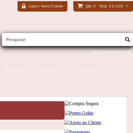
Login / Novo Cliente
Qtd:
0
Total:
€
€ 0,00
PESQUISA AVANÇADA
MADEIRAS
REVENDA
NOVIDADES