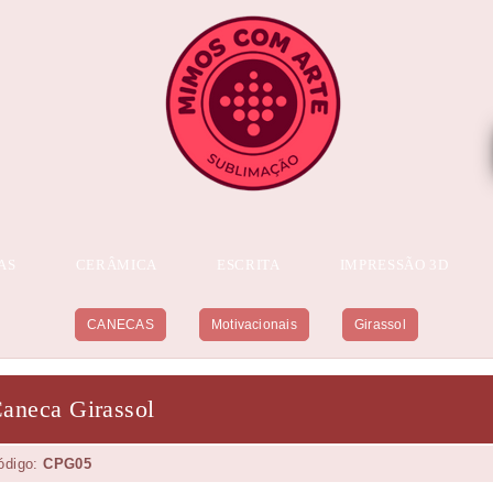
AS
CERÂMICA
ESCRITA
IMPRESSÃO 3D
CANECAS
Motivacionais
Girassol
aneca Girassol
ódigo:
CPG05