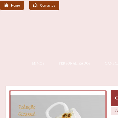
Home
Contactos
MIMOS
PERSONALIZADOS
CANEC
C
C