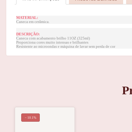
MATERIAL:
Caneca em cerâmica.
DESCRIÇÃO:
Caneca com acabamento brilho 11OZ (325ml)
Proporciona cores muito intensas e brilhantes
Resistente ao microondas e máquina de lavar sem perda de cor
P
− 10.1%