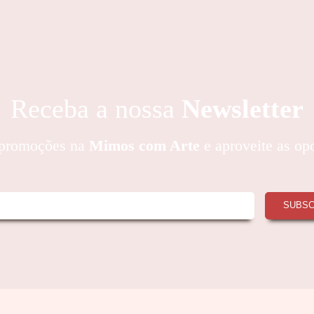
Receba a nossa
Newsletter
e promoções na
Mimos com Arte
e aproveite as op
SUBS