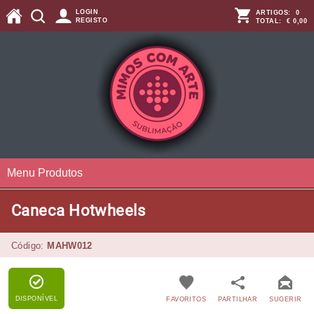
LOGIN
ARTIGOS:
0
REGISTO
TOTAL:
€ 0,00
Menu Produtos
Caneca Hotwheels
Código:
MAHW012
DISPONÍVEL
FAVORITOS
PARTILHAR
SUGERIR