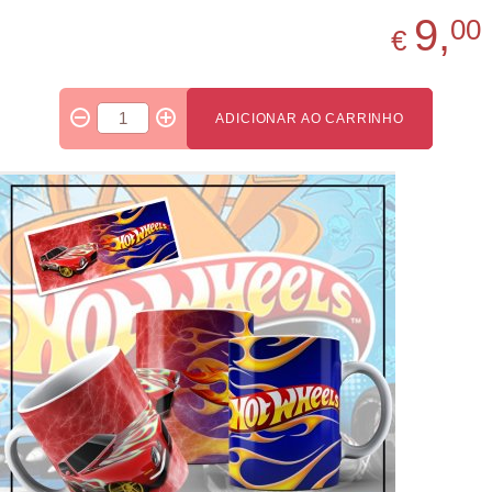
9,
00
€
ADICIONAR AO CARRINHO