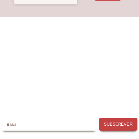
Receba a nossa
Newsletter
Receba por email todas as novidades e
promoções na
Mimos com Arte
e
aproveite as oportunidades que temos
para lhe oferecer!
SUBSCREVER