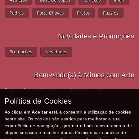
Pedras
Porta Chaves
Pratos
Puzzles
Novidades e Promoções
Promoções
Novidades
Bem-vindo(a) à Mimos com Arte
A loja onde encontra todos os mimos que precisa para si,
familiares e amigos!
Política de Cookies
Ao clicar em
Aceitar
está a consentir a utilização de cookies
Partilhe com os seus amigos!
neste site. Os cookies são usados para melhorar a sua
experiência de navegação, garantir o bom funcionamento de
alguns serviços e recolher dados técnicos para análise de
Leia as nossas opiniões na
Trustpilot