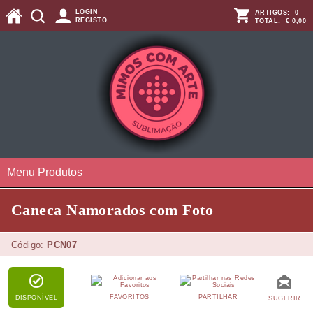
LOGIN
ARTIGOS:
0
REGISTO
TOTAL:
€ 0,00
Menu Produtos
Caneca Namorados com Foto
Código:
PCN07
FAVORITOS
PARTILHAR
DISPONÍVEL
SUGERIR