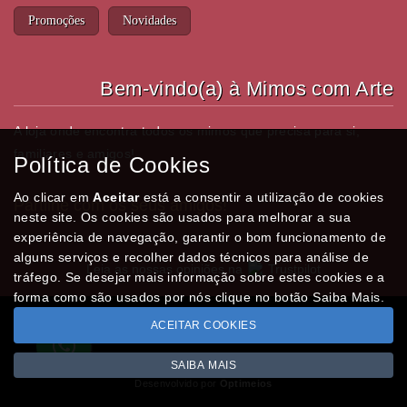
Promoções
Novidades
Bem-vindo(a) à Mimos com Arte
A loja onde encontra todos os mimos que precisa para si,
familiares e amigos!
Política de Cookies
Ao clicar em
Aceitar
está a consentir a utilização de cookies
Partilhe com os seus amigos!
neste site. Os cookies são usados para melhorar a sua
experiência de navegação, garantir o bom funcionamento de
alguns serviços e recolher dados técnicos para análise de
Leia as nossas opiniões na
Trustpilot
tráfego. Se desejar mais informação sobre estes cookies e a
forma como são usados por nós clique no botão Saiba Mais.
ACEITAR COOKIES
Todos os valores incluem IVA à taxa em vigor
Copyright © MIMOSCOMARTE.pt 2026
SAIBA MAIS
Desenvolvido por
Optimeios