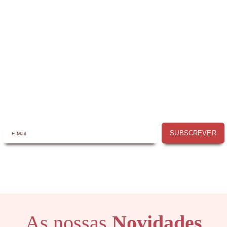
Receba a nossa
Newsletter
Receba por email todas as novidades e
promoções na
Mimos com Arte
e aproveite as
oportunidades que temos para lhe oferecer!
SUBSCREVER
As nossas
Novidades