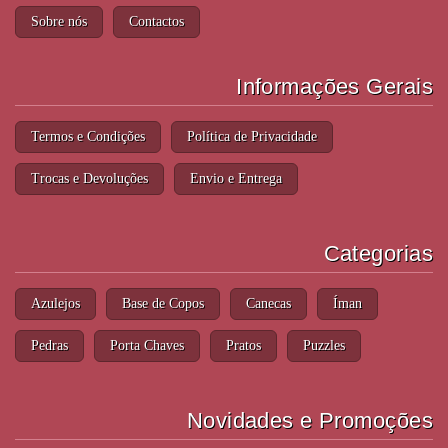
Sobre nós
Contactos
Informações Gerais
Termos e Condições
Política de Privacidade
Trocas e Devoluções
Envio e Entrega
Categorias
Azulejos
Base de Copos
Canecas
Íman
Pedras
Porta Chaves
Pratos
Puzzles
Novidades e Promoções