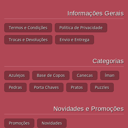
Informações Gerais
Termos e Condições
Política de Privacidade
Trocas e Devoluções
Envio e Entrega
Categorias
Azulejos
Base de Copos
Canecas
Íman
Pedras
Porta Chaves
Pratos
Puzzles
Novidades e Promoções
Promoções
Novidades