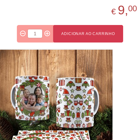
9,
00
€
ADICIONAR AO CARRINHO