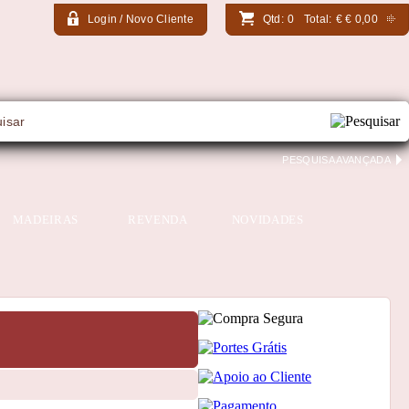
Login / Novo Cliente
Qtd:
0
Total:
€
€ 0,00
PESQUISA AVANÇADA
MADEIRAS
REVENDA
NOVIDADES