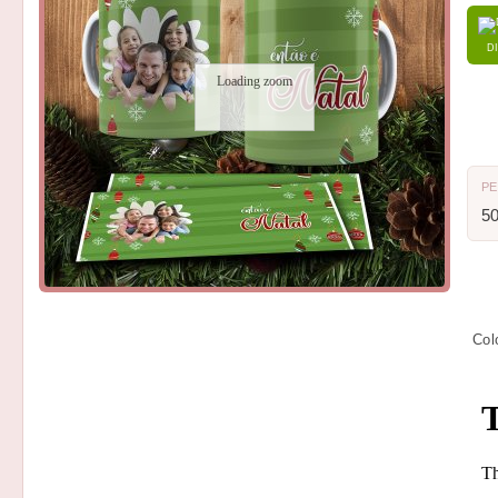
D
Loading zoom
P
5
Col