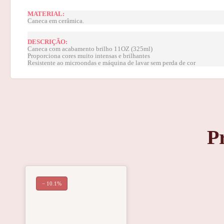
MATERIAL:
Caneca em cerâmica.
DESCRIÇÃO:
Caneca com acabamento brilho 11OZ (325ml)
Proporciona cores muito intensas e brilhantes
Resistente ao microondas e máquina de lavar sem perda de cor
P
− 10.1%