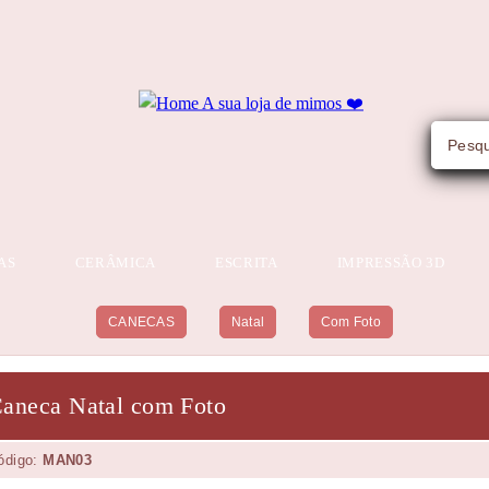
AS
CERÂMICA
ESCRITA
IMPRESSÃO 3D
CANECAS
Natal
Com Foto
aneca Natal com Foto
ódigo:
MAN03