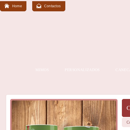
Home
Contactos
MIMOS
PERSONALIZADOS
CANEC
C
C