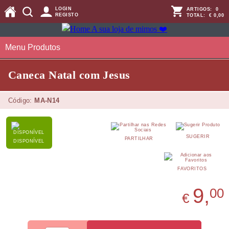
LOGIN
ARTIGOS:
0
REGISTO
TOTAL:
€ 0,00
Menu Produtos
Caneca Natal com Jesus
Código:
MA-N14
SUGERIR
PARTILHAR
DISPONÍVEL
FAVORITOS
9,
00
€