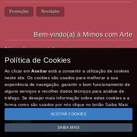
Promoções
Novidades
Bem-vindo(a) à Mimos com Arte
A loja onde encontra todos os mimos que precisa para si,
familiares e amigos!
Política de Cookies
Ao clicar em
Aceitar
está a consentir a utilização de cookies
Partilhe com os seus amigos!
neste site. Os cookies são usados para melhorar a sua
experiência de navegação, garantir o bom funcionamento de
alguns serviços e recolher dados técnicos para análise de
Leia as nossas opiniões na
Trustpilot
tráfego. Se desejar mais informação sobre estes cookies e a
forma como são usados por nós clique no botão Saiba Mais.
ACEITAR COOKIES
Todos os valores incluem IVA à taxa em vigor
Copyright © MIMOSCOMARTE.pt 2026
SAIBA MAIS
Desenvolvido por
Optimeios