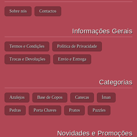
Sobre nós
Contactos
Informações Gerais
Termos e Condições
Política de Privacidade
Trocas e Devoluções
Envio e Entrega
Categorias
Azulejos
Base de Copos
Canecas
Íman
Pedras
Porta Chaves
Pratos
Puzzles
Novidades e Promoções