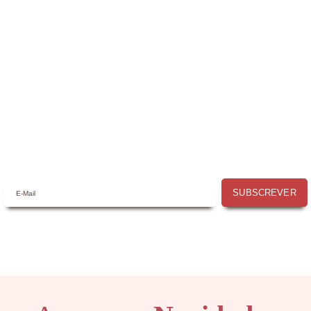
Receba a nossa
Newsletter
Receba por email todas as novidades e
promoções na
Mimos com Arte
e aproveite as
oportunidades que temos para lhe oferecer!
SUBSCREVER