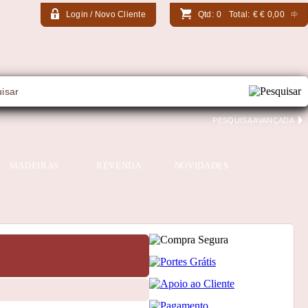
Login / Novo Cliente
Qtd:
0
Total:
€
€ 0,00
PESQUISA AVANÇADA
MADEIRAS
REVENDA
NOVIDADES