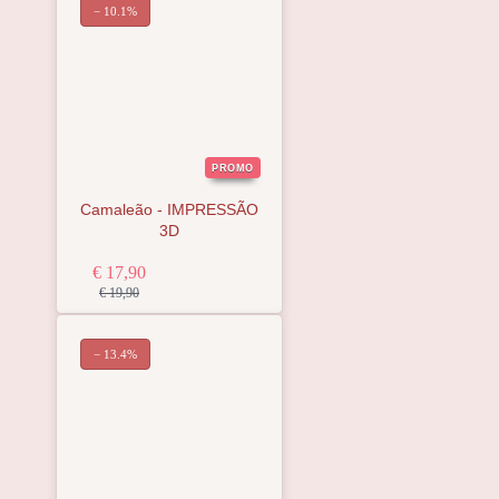
− 10.1%
PROMO
Camaleão - IMPRESSÃO
3D
€ 17,90
€ 19,90
− 13.4%