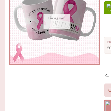
D
Loading zoom
P
5
Can
O