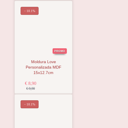
− 10.1%
PROMO
Moldura Love
Personalizada MDF
15x12.7cm
€ 8,90
€ 9,90
− 10.1%