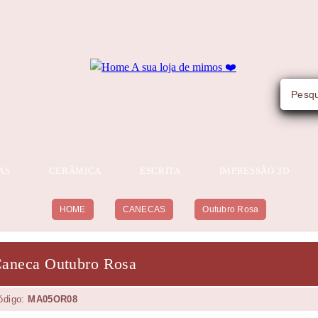
AS
CERÂMICA
ESCRITA
IMPRESSÃO 3D
HOME
CANECAS
Outubro Rosa
aneca Outubro Rosa
ódigo:
MA05OR08