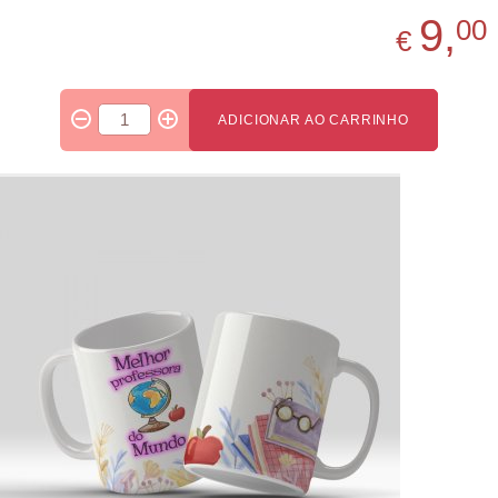
9,
00
€
ADICIONAR AO CARRINHO