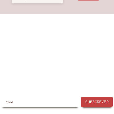
Receba a nossa
Newsletter
Receba por email todas as novidades e
promoções na
Mimos com Arte
e
aproveite as oportunidades que temos
para lhe oferecer!
SUBSCREVER