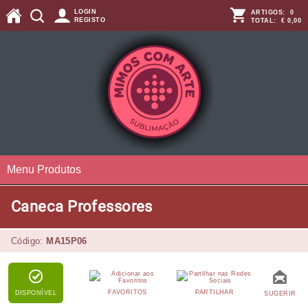
LOGIN
ARTIGOS:
0
REGISTO
TOTAL:
€ 0,00
Menu Produtos
Caneca Professores
Código:
MA15P06
FAVORITOS
PARTILHAR
DISPONÍVEL
SUGERIR