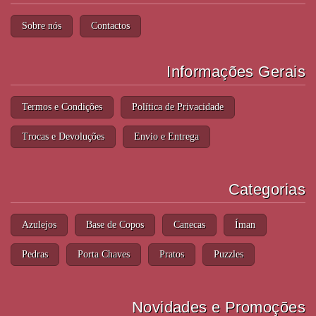
Sobre nós
Contactos
Informações Gerais
Termos e Condições
Política de Privacidade
Trocas e Devoluções
Envio e Entrega
Categorias
Azulejos
Base de Copos
Canecas
Íman
Pedras
Porta Chaves
Pratos
Puzzles
Novidades e Promoções