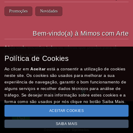
Promoções
Novidades
Bem-vindo(a) à Mimos com Arte
A loja onde encontra todos os mimos que precisa para si,
familiares e amigos!
Política de Cookies
Ao clicar em
Aceitar
está a consentir a utilização de cookies
Partilhe com os seus amigos!
neste site. Os cookies são usados para melhorar a sua
experiência de navegação, garantir o bom funcionamento de
alguns serviços e recolher dados técnicos para análise de
Leia as nossas opiniões na
Trustpilot
tráfego. Se desejar mais informação sobre estes cookies e a
forma como são usados por nós clique no botão Saiba Mais.
ACEITAR COOKIES
Todos os valores incluem IVA à taxa em vigor
Copyright © MIMOSCOMARTE.pt 2026
SAIBA MAIS
Desenvolvido por
Optimeios