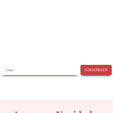
Receba a nossa
Newsletter
Receba por email todas as novidades e
promoções na
Mimos com Arte
e aproveite as
oportunidades que temos para lhe oferecer!
SUBSCREVER