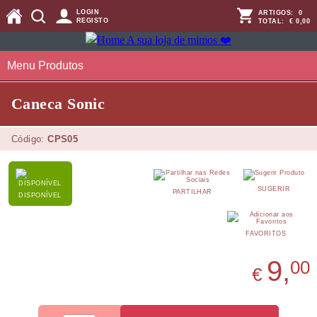
LOGIN
ARTIGOS:
0
REGISTO
TOTAL:
€ 0,00
Menu Produtos
Caneca Sonic
Código:
CPS05
SUGERIR
PARTILHAR
DISPONÍVEL
FAVORITOS
9,
00
€