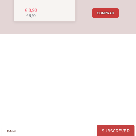
€ 8,90
COMPRAR
€ 9,90
Receba a nossa
Newsletter
Receba por email todas as novidades e
promoções na
Mimos com Arte
e aproveite as
oportunidades que temos para lhe oferecer!
SUBSCREVER