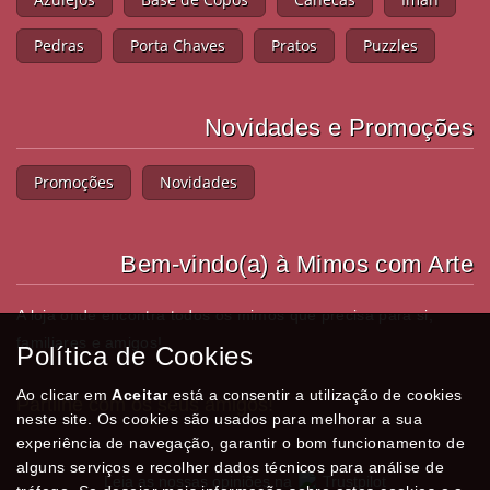
Pedras
Porta Chaves
Pratos
Puzzles
Novidades e Promoções
Promoções
Novidades
Bem-vindo(a) à Mimos com Arte
A loja onde encontra todos os mimos que precisa para si,
familiares e amigos!
Política de Cookies
Ao clicar em
Aceitar
está a consentir a utilização de cookies
Partilhe com os seus amigos!
neste site. Os cookies são usados para melhorar a sua
experiência de navegação, garantir o bom funcionamento de
alguns serviços e recolher dados técnicos para análise de
Leia as nossas opiniões na
Trustpilot