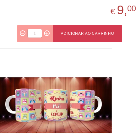
9,
00
€
ADICIONAR AO CARRINHO