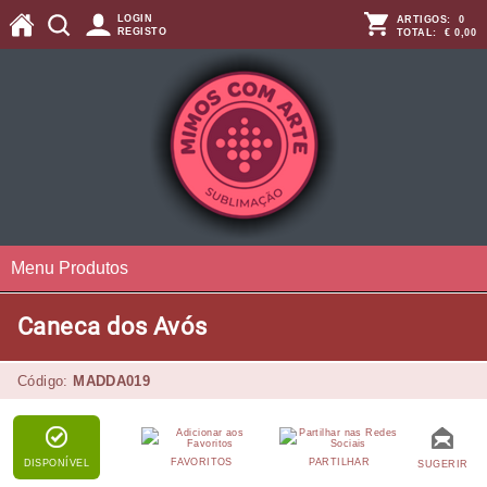
LOGIN
ARTIGOS:
0
REGISTO
TOTAL:
€ 0,00
Menu Produtos
Caneca dos Avós
Código:
MADDA019
FAVORITOS
PARTILHAR
DISPONÍVEL
SUGERIR