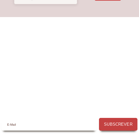
Receba a nossa
Newsletter
Receba por email todas as novidades e
promoções na
Mimos com Arte
e
aproveite as oportunidades que temos
para lhe oferecer!
SUBSCREVER