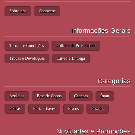
Sobre nós
Contactos
Informações Gerais
Termos e Condições
Política de Privacidade
Trocas e Devoluções
Envio e Entrega
Categorias
Azulejos
Base de Copos
Canecas
Íman
Pedras
Porta Chaves
Pratos
Puzzles
Novidades e Promoções