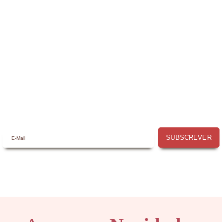
Receba a nossa
Newsletter
Receba por email todas as novidades e
promoções na
Mimos com Arte
e aproveite as
oportunidades que temos para lhe oferecer!
SUBSCREVER