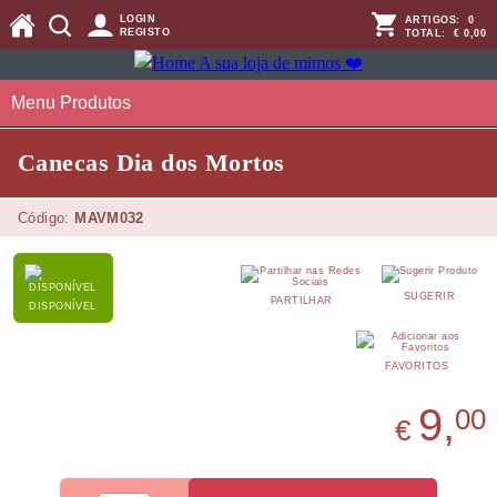
LOGIN
ARTIGOS:
0
REGISTO
TOTAL:
€ 0,00
Menu Produtos
Canecas Dia dos Mortos
Código:
MAVM032
SUGERIR
PARTILHAR
DISPONÍVEL
FAVORITOS
9,
00
€