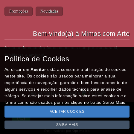
Promoções
Novidades
Bem-vindo(a) à Mimos com Arte
A loja onde encontra todos os mimos que precisa para si,
familiares e amigos!
Política de Cookies
Ao clicar em
Aceitar
está a consentir a utilização de cookies
Partilhe com os seus amigos!
neste site. Os cookies são usados para melhorar a sua
experiência de navegação, garantir o bom funcionamento de
alguns serviços e recolher dados técnicos para análise de
Leia as nossas opiniões na
Trustpilot
tráfego. Se desejar mais informação sobre estes cookies e a
forma como são usados por nós clique no botão Saiba Mais.
ACEITAR COOKIES
Todos os valores incluem IVA à taxa em vigor
Copyright © MIMOSCOMARTE.pt 2026
SAIBA MAIS
Desenvolvido por
Optimeios