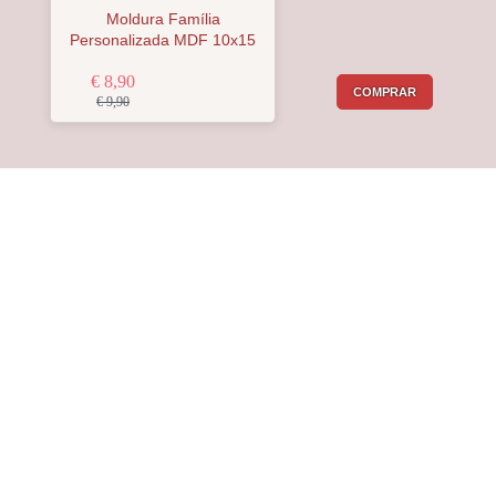
Moldura Família
Personalizada MDF 10x15
€ 8,90
COMPRAR
€ 9,90
Receba a nossa
Newsletter
Receba por email todas as novidades e
promoções na
Mimos com Arte
e
aproveite as oportunidades que temos
para lhe oferecer!