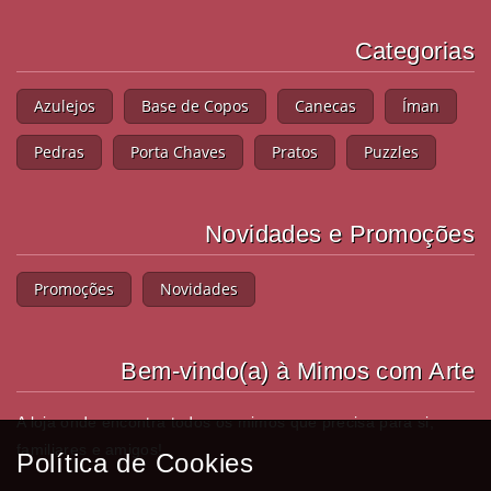
Categorias
Azulejos
Base de Copos
Canecas
Íman
Pedras
Porta Chaves
Pratos
Puzzles
Novidades e Promoções
Promoções
Novidades
Bem-vindo(a) à Mimos com Arte
A loja onde encontra todos os mimos que precisa para si,
familiares e amigos!
Política de Cookies