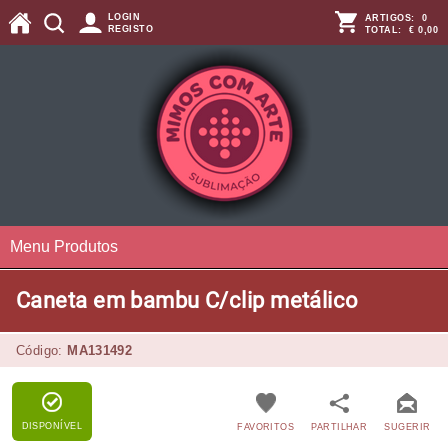
LOGIN
ARTIGOS:
0
REGISTO
TOTAL:
€ 0,00
Menu Produtos
Caneta em bambu C/clip metálico
Código:
MA131492
DISPONÍVEL
FAVORITOS
PARTILHAR
SUGERIR