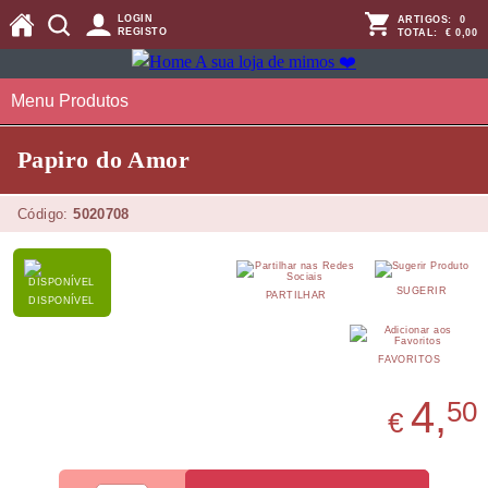
LOGIN
ARTIGOS:
0
REGISTO
TOTAL:
€ 0,00
Menu Produtos
Papiro do Amor
Código:
5020708
SUGERIR
PARTILHAR
DISPONÍVEL
FAVORITOS
4,
50
€