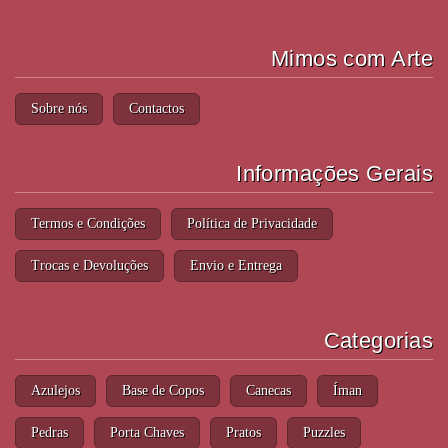
Mimos com Arte
Sobre nós
Contactos
Informações Gerais
Termos e Condições
Política de Privacidade
Trocas e Devoluções
Envio e Entrega
Categorias
Azulejos
Base de Copos
Canecas
Íman
Pedras
Porta Chaves
Pratos
Puzzles