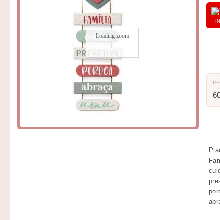
I
Loading zoom
P
6
Pla
Fam
cui
pre
per
abr