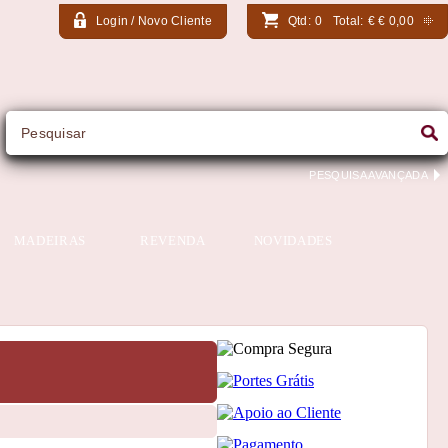
Login / Novo Cliente
Qtd:
0
Total:
€
€ 0,00
PESQUISA AVANÇADA
MADEIRAS
REVENDA
NOVIDADES