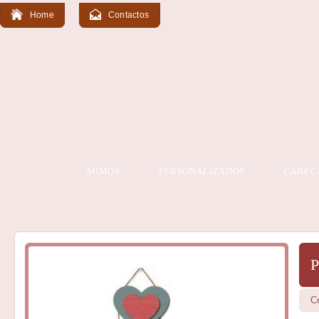
Home
Contactos
MIMOS
PERSONALIZADOS
CANEC
P
C