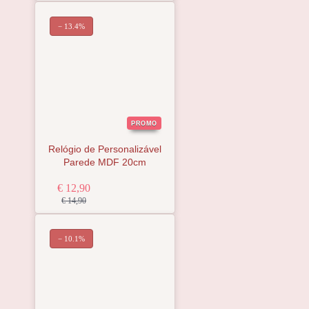
− 13.4%
PROMO
Relógio de Personalizável
Parede MDF 20cm
€ 12,90
€ 14,90
− 10.1%