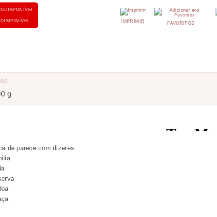
NDISPONÍVEL
IMPRIMIR
FAVORITOS
ESO
00 g
ca de parece com dizeres:
ilia
da
serva
doa
aça