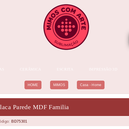
AS
CERÂMICA
ESCRITA
IMPRESSÃO 3D
HOME
MIMOS
Casa - Home
laca Parede MDF Familia
ódigo:
BD75301