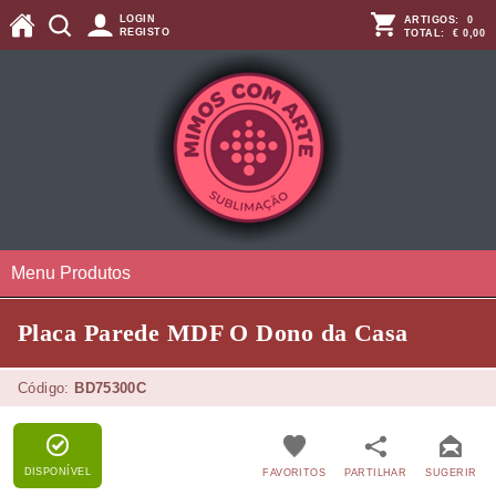
LOGIN
ARTIGOS:
0
REGISTO
TOTAL:
€ 0,00
Menu Produtos
Placa Parede MDF O Dono da Casa
Código:
BD75300C
DISPONÍVEL
FAVORITOS
PARTILHAR
SUGERIR