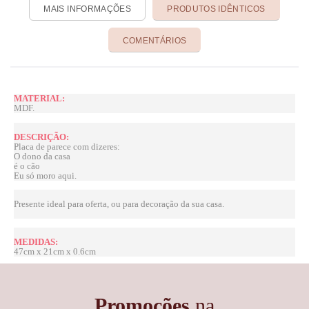
MAIS INFORMAÇÕES
PRODUTOS IDÊNTICOS
COMENTÁRIOS
MATERIAL:
MDF.
DESCRIÇÃO:
Placa de parece com dizeres:
O dono da casa
é o cão
Eu só moro aqui.
Presente ideal para oferta,
ou para decoração da sua casa.
MEDIDAS:
47cm x 21cm x 0.6cm
Promoções
na