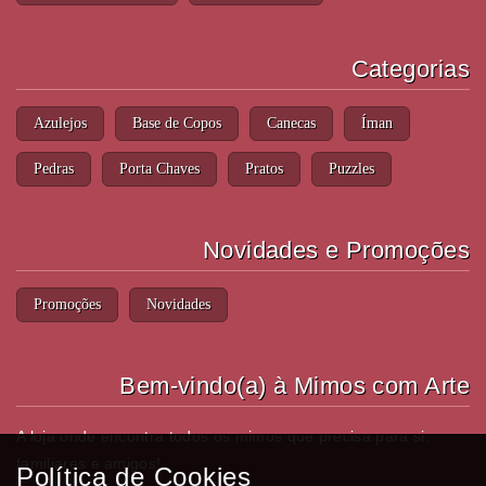
Categorias
Azulejos
Base de Copos
Canecas
Íman
Pedras
Porta Chaves
Pratos
Puzzles
Novidades e Promoções
Promoções
Novidades
Bem-vindo(a) à Mimos com Arte
A loja onde encontra todos os mimos que precisa para si,
familiares e amigos!
Política de Cookies