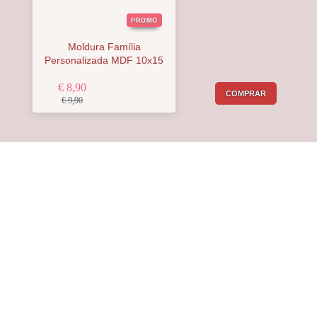
PROMO
Moldura Família
Personalizada MDF 10x15
€ 8,90
COMPRAR
€ 9,90
Receba a nossa
Newsletter
Receba por email todas as novidades e
promoções na
Mimos com Arte
e aproveite as
oportunidades que temos para lhe oferecer!