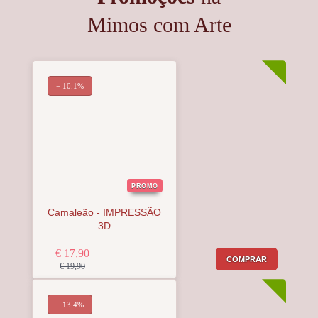
Mimos com Arte
− 10.1%
PROMO
Camaleão - IMPRESSÃO
3D
€ 17,90
COMPRAR
€ 19,90
− 13.4%