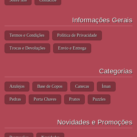
Sobre nós
Contactos
Informações Gerais
Termos e Condições
Política de Privacidade
Trocas e Devoluções
Envio e Entrega
Categorias
Azulejos
Base de Copos
Canecas
Íman
Pedras
Porta Chaves
Pratos
Puzzles
Novidades e Promoções