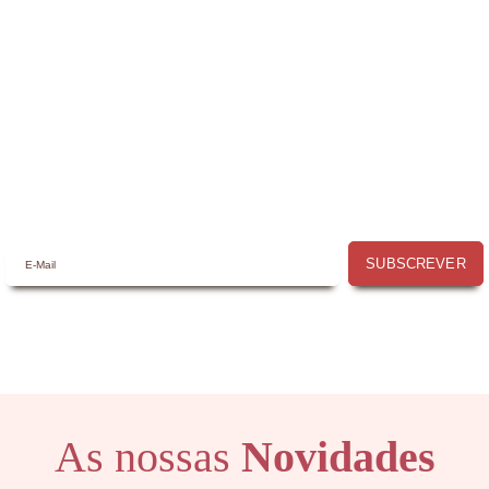
Receba a nossa
Newsletter
Receba por email todas as novidades e
promoções na
Mimos com Arte
e aproveite as
oportunidades que temos para lhe oferecer!
SUBSCREVER
As nossas
Novidades