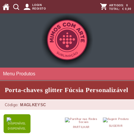
LOGIN
ARTIGOS:
0
REGISTO
TOTAL:
€ 0,00
Menu Produtos
Porta-chaves glitter Fúcsia Personalizável
Código:
MAGLKEYSC
SUGERIR
PARTILHAR
DISPONÍVEL