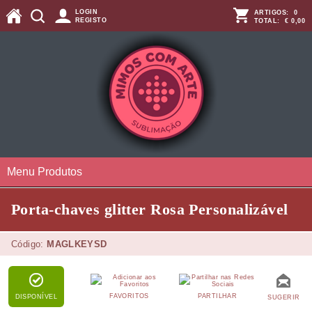
LOGIN
ARTIGOS:
0
REGISTO
TOTAL:
€ 0,00
Menu Produtos
Porta-chaves glitter Rosa Personalizável
Código:
MAGLKEYSD
FAVORITOS
PARTILHAR
DISPONÍVEL
SUGERIR