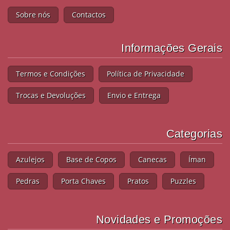
Sobre nós
Contactos
Informações Gerais
Termos e Condições
Política de Privacidade
Trocas e Devoluções
Envio e Entrega
Categorias
Azulejos
Base de Copos
Canecas
Íman
Pedras
Porta Chaves
Pratos
Puzzles
Novidades e Promoções