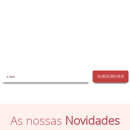
Receba a nossa
Newsletter
Receba por email todas as novidades e
promoções na
Mimos com Arte
e
aproveite as oportunidades que temos
para lhe oferecer!
SUBSCREVER
As nossas
Novidades