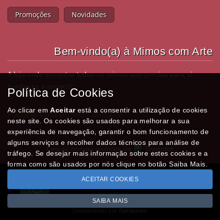
Promoções
Novidades
Bem-vindo(a) à Mimos com Arte
A loja onde encontra todos os mimos que precisa para si,
familiares e amigos!
Política de Cookies
Ao clicar em
Aceitar
está a consentir a utilização de cookies
Partilhe com os seus amigos!
neste site. Os cookies são usados para melhorar a sua
experiência de navegação, garantir o bom funcionamento de
alguns serviços e recolher dados técnicos para análise de
Leia as nossas opiniões na
Trustpilot
tráfego. Se desejar mais informação sobre estes cookies e a
forma como são usados por nós clique no botão Saiba Mais.
ACEITAR COOKIES
Todos os valores incluem IVA à taxa em vigor
Copyright © MIMOSCOMARTE.pt 2026
SAIBA MAIS
Desenvolvido por
Optimeios