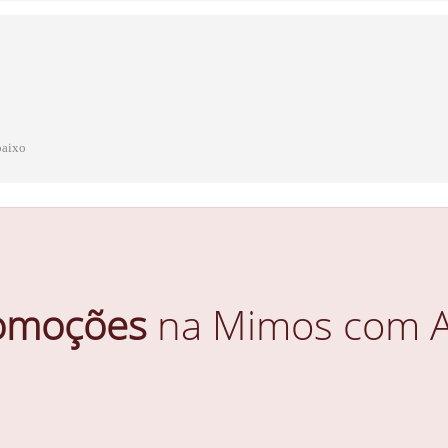
baixo
omoções
na Mimos com A