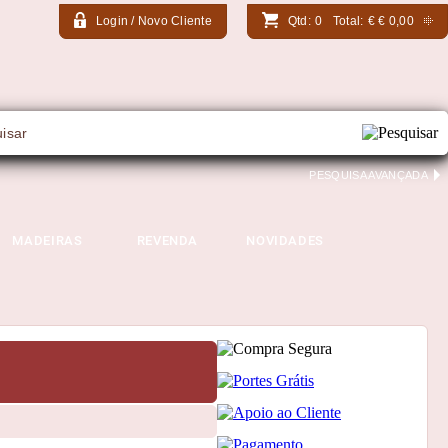
Login / Novo Cliente
Qtd:
0
Total:
€
€ 0,00
PESQUISA AVANÇADA
MADEIRAS
REVENDA
NOVIDADES