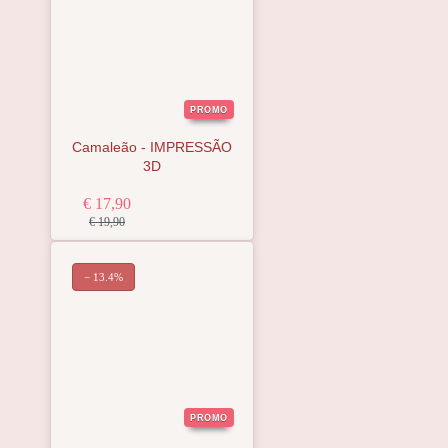
PROMO
Camaleão - IMPRESSÃO
3D
€ 17,90
€ 19,90
− 13.4%
PROMO