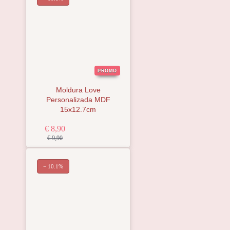
PROMO
Moldura Love
Personalizada MDF
15x12.7cm
€ 8,90
€ 9,90
− 10.1%