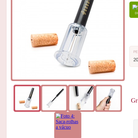
D
P
2
Gr