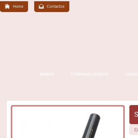
Home
Contactos
MIMOS
PERSONALIZADOS
CANE
S
C