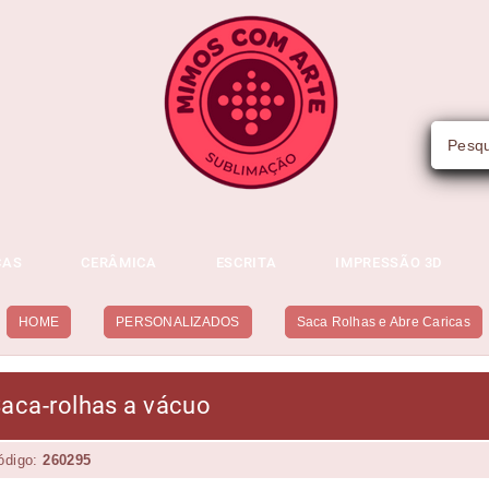
CAS
CERÂMICA
ESCRITA
IMPRESSÃO 3D
HOME
PERSONALIZADOS
Saca Rolhas e Abre Caricas
aca-rolhas a vácuo
ódigo:
260295