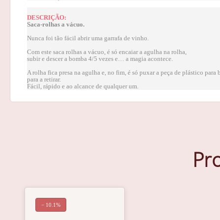
DESCRIÇÃO:
Saca-rolhas a vácuo.
Nunca foi tão fácil abrir uma garrafa de vinho.
Com este saca rolhas a vácuo, é só encaiar a agulha na rolha,
subir e descer a bomba 4/5 vezes e… a magia acontece.
A rolha fica presa na agulha e, no fim, é só puxar a peça de plástico para 
para a retirar.
Fácil, rápido e ao alcance de qualquer um.
Pr
− 10.1%