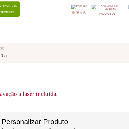
ISPONÍVEL
IMPRIMIR
FAVORITOS
ESO
00 g
avação a laser incluída.